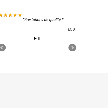
Magnifique site !
Laura B.